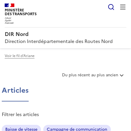
Reche
MINISTÈRE
DES TRANSPORTS
DIR Nord
Direction Interdépartementale des Routes Nord
Voir le fil d'Ariane
T
Du plus récent au plus ancien
r
i
Articles
e
r
l
e
Filtrer les articles
s
a
r
Baisse de vitesse
Campagne de communication