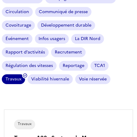
t
i
Circulation
Communiqué de presse
c
l
Covoiturage
Développement durable
e
s
Événement
Infos usagers
La DIR Nord
Rapport d’activités
Recrutement
Régulation des vitesses
Reportage
TCA1
Travaux
Viabilité hivernale
Voie réservée
(
f
i
l
t
r
Travaux
e
s