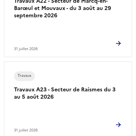
Travaux A22 - Secteur de Marcq-en-
é
Barœul et Mouvaux - du 3 août au 29
l
septembre 2026
e
c
t
i
o
31 juillet 2026
n
n
é
Travaux
)
Travaux A23 - Secteur de Raismes du 3
au 5 août 2026
31 juillet 2026