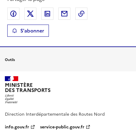
Partager sur Facebook
Partager sur X
Partager sur LinkedIn
Partager par email
Copier le lien de la 
S'abonner
Outils
MINISTÈRE
DES TRANSPORTS
Direction Interdépartementale des Routes Nord
info.gouv.fr
service-public.gouv.fr