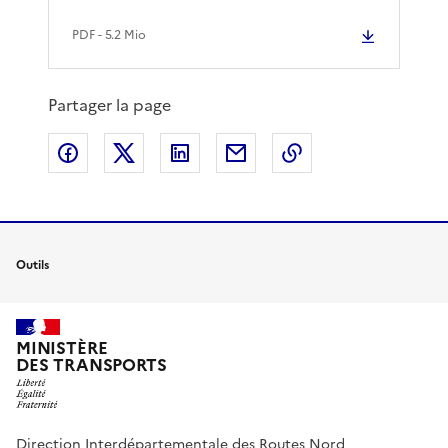
PDF
- 5.2 Mio
Partager la page
Partager sur Facebook
Partager sur X
Partager sur LinkedIn
Partager par email
Copier le lien de 
Outils
MINISTÈRE
DES TRANSPORTS
Direction Interdépartementale des Routes Nord